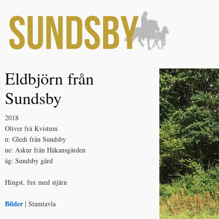
Eldbjörn från
Sundsby
2018
Oliver frá Kvistum
u: Gledi från Sundsby
ue: Askur från Håkansgården
äg: Sundsby gård
Hingst, fux med stjärn
Bilder
| Stamtavla