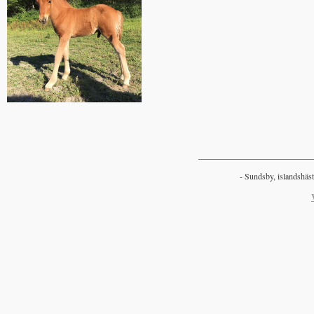
___________________________
- Sundsby, islandshäst