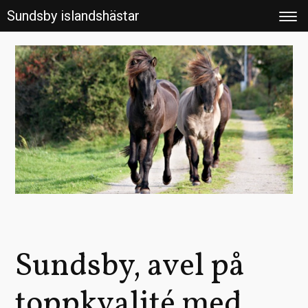
Sundsby islandshästar
Sundsby, avel på
toppkvalité med