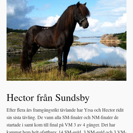
Hector från Sundsby
Efter flera års framgångsrikt tävlande har Yrsa och Hector ridit
sin sista tävling. De vann alla SM-finaler och NM-finaler de
startade i samt kom till final på VM 3 av 4 gånger. Det har
kammat hem helt ofattbara: 14 SM-guld, 3 NM-guld och 3 VM-