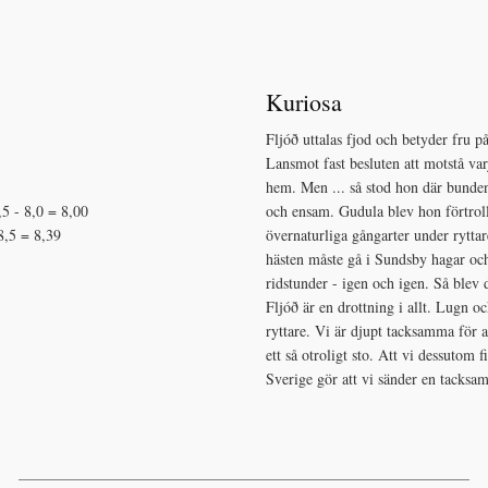
Kuriosa
Fljóð uttalas fjod och betyder fru p
Lansmot fast besluten att motstå var
hem. Men ... så stod hon där bunden 
,5 - 8,0 = 8,00
och ensam. Gudula blev hon förtroll
- 8,5 = 8,39
övernaturliga gångarter under rytta
hästen måste gå i Sundsby hagar oc
ridstunder - igen och igen. Så blev 
Fljóð är en drottning i allt. Lugn 
ryttare. Vi är djupt tacksamma för 
ett så otroligt sto. Att vi dessutom
Sverige gör att vi sänder en tacksam
_____________________________________________________________________