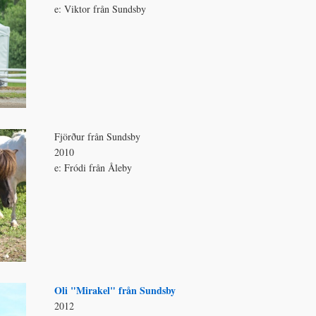
e: Viktor från Sundsby
Fjörður från Sundsby
2010
e: Fródi från Åleby
Oli "Mirakel" från Sundsby
2012