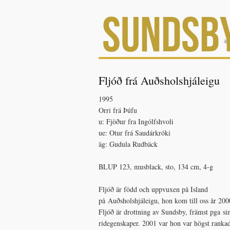
Fljóð frá Auðsholshjáleigu
1995
Orri frá Þúfu
u: Fjöður fra Ingólfshvoli
ue: Otur frá Saudárkróki
äg: Gudula Rudbäck
BLUP 123, musblack, sto, 134 cm, 4-g
Fljóð är född och uppvuxen på Island
på Auðsholshjáleigu, hon kom till oss år 200
Fljóð är drottning av Sundsby, främst pga si
ridegenskaper. 2001 var hon var högst rankad