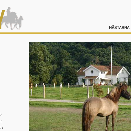
HÄSTARNA
0.
na
 i