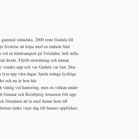
å gammal isländska. 2000 reste Gudula till
je frestelse att köpa med en endaste häst
vid en hästtransport på Viöidalur, helt stilla
ad direkt. Fljóðs utstrålning och nästan
re visades upp och var Gudula var fast. Den
h lysa upp våra dagar, bjuda många lyckliga
det och nu är hon här.
och vänlig vid hantering, men en vulkan under
att Gunnar och Kristbjörg Arnasson fött upp
 fick förmånen att ta med henne hem till
hetens tanke varje dag till hennes uppfödare.