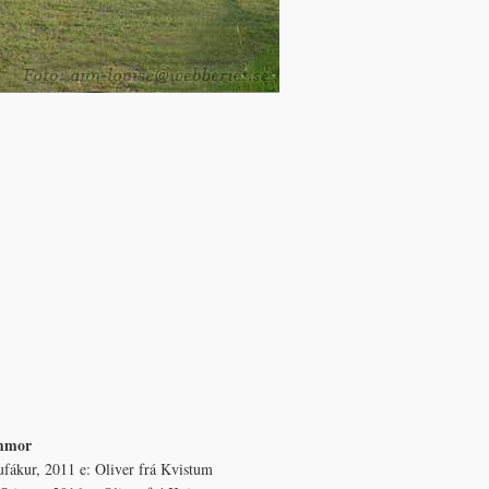
mmor
ufákur, 2011 e: Oliver frá Kvistum