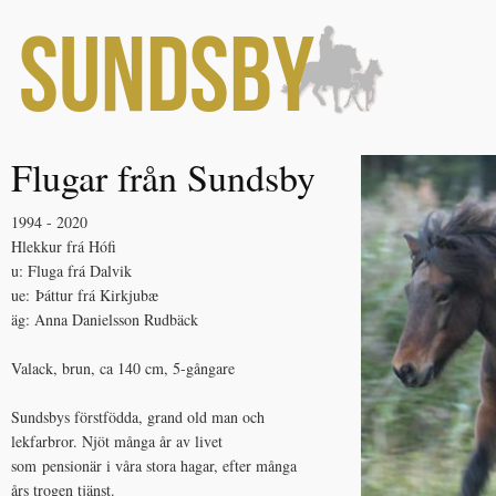
Flugar från Sundsby
1994 - 2020
Hlekkur frá Hófi
u: Fluga frá Dalvik
ue: Þáttur frá Kirkjubæ
äg: Anna Danielsson Rudbäck
Valack, brun, ca 140 cm, 5-gångare
Sundsbys förstfödda, grand old man och
lekfarbror. Njöt många år av livet
som pensionär i våra stora hagar, efter många
års trogen tjänst.