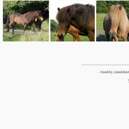
___________________________
- Sundsby, islandshäst