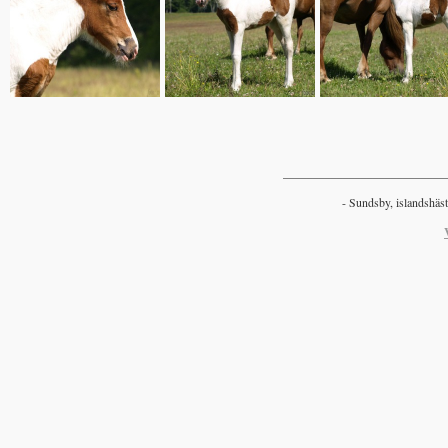
___________________________
- Sundsby, islandshäst