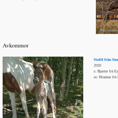
Avkommor
Stoföl från Su
2020
e: Bjartur frá 
ee: Hrannar frá