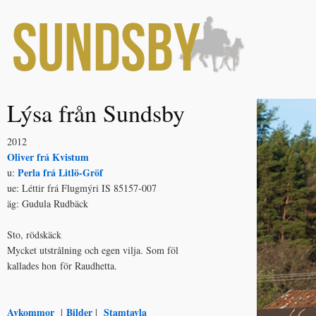
Lýsa från Sundsby
2012
Oliver frá Kvistum
Perla frá Litlö-Gröf
u:
ue: Léttir frá Flugmýri IS 85157-007
äg: Gudula Rudbäck
Sto, rödskäck
Mycket utstrålning och egen vilja. Som föl
kallades hon för Raudhetta.
Avkommor
Bilder
Stamtavla
|
|