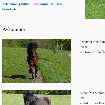
Avkommor
Bilder
Bedömning |
Kuriosa
|
|
|
Stamtavla
Avkommor
Draumur från Sun
2000
e: Hrimnir från 
Gledi från Sundsb
2001
e: Askur från Håk