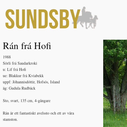
Rán frá Hofi
1988
Sörli frá Saudarkroki
u: Lif frá Hofi
ue: Blakkur frá Kviabekk
uppf: Jóhannisdóttir, Hofsós, Island
äg: Gudula Rudbäck
Sto, svart, 135 cm, 4-gångare
Rán är ett fantastiskt avelssto och ett av våra
stamston.