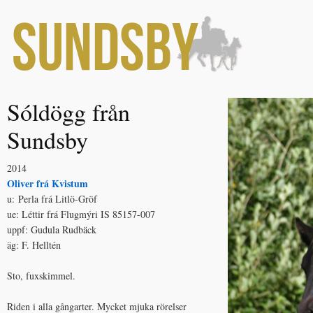
Sóldögg från
Sundsby
2014
Oliver frá Kvistum
u: Perla frá Litlö-Gröf
ue: Léttir frá Flugmýri IS 85157-007
uppf: Gudula Rudbäck
äg: F. Helltén
Sto, fuxskimmel.
Riden i alla gångarter. Mycket mjuka rörelser