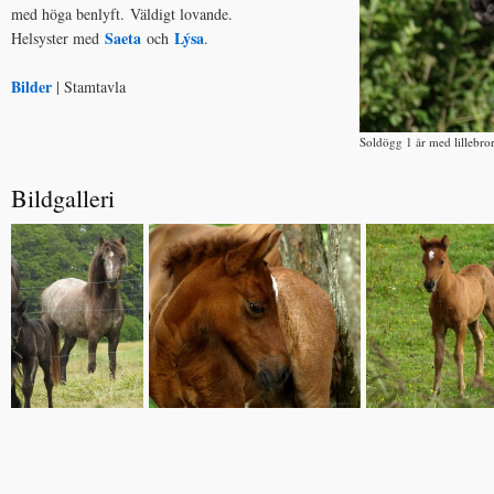
med höga benlyft. Väldigt lovande.
Saeta
Lýsa
Helsyster med
och
.
Bilder
| Stamtavla
Soldögg 1 år med lillebr
Bildgalleri
___________________________