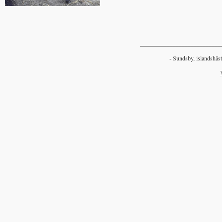
___________________________
- Sundsby, islandshäst