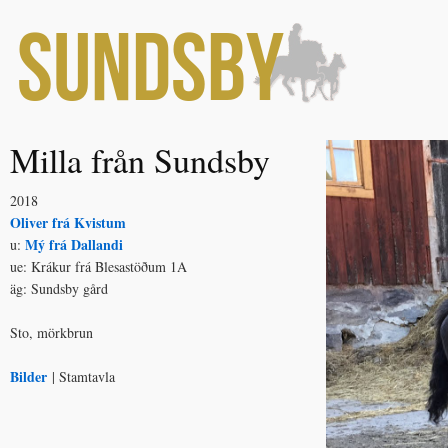
Milla från Sundsby
2018
Oliver frá Kvistum
Mý frá Dallandi
u:
ue: Krákur frá Blesastöðum 1A
äg: Sundsby gård
Sto, mörkbrun
Bilder
| Stamtavla